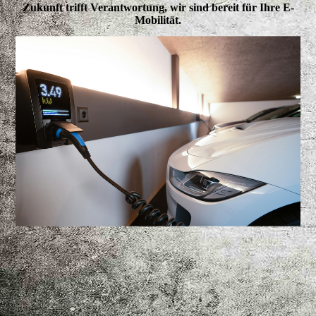
Zukunft trifft Verantwortung, wir sind bereit für Ihre E-
Mobilität.